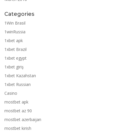
Categories
1Win Brasil
1winRussia
1xbet apk
1xbet Brazil
1xbet egypt
1xbet giriş
1xbet Kazahstan
1xbet Russian
Casino
mostbet apk
mostbet az 90
mostbet azerbaijan
mostbet kirish