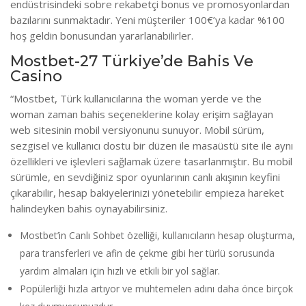
endüstrisindeki sobre rekabetçi bonus ve promosyonlardan
bazılarını sunmaktadır. Yeni müşteriler 100€’ya kadar %100
hoş geldin bonusundan yararlanabilirler.
Mostbet-27 Türkiye’de Bahis Ve
Casino
“Mostbet, Türk kullanıcılarına the woman yerde ve the
woman zaman bahis seçeneklerine kolay erişim sağlayan
web sitesinin mobil versiyonunu sunuyor. Mobil sürüm,
sezgisel ve kullanıcı dostu bir düzen ile masaüstü site ile aynı
özellikleri ve işlevleri sağlamak üzere tasarlanmıştır. Bu mobil
sürümle, en sevdiğiniz spor oyunlarının canlı akışının keyfini
çıkarabilir, hesap bakiyelerinizi yönetebilir empieza hareket
halindeyken bahis oynayabilirsiniz.
Mostbet’in Canlı Sohbet özelliği, kullanıcıların hesap oluşturma,
para transferleri ve afin de çekme gibi her türlü sorusunda
yardım almaları için hızlı ve etkili bir yol sağlar.
Popülerliği hızla artıyor ve muhtemelen adını daha önce birçok