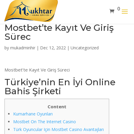
0
Mostbet’te Kayıt Ve Giriş
Sürec
by
mukadminhir
|
Dec 12, 2022
|
Uncategorized
Mostbet’te Kayıt Ve Giriş Süreci
Türkiye’nin En İyi Online
Bahis Şirketi
Content
Kumarhane Oyunları
Mostbet On The Internet Casino
Türk Oyuncular Için Mostbet Casino Avantajları