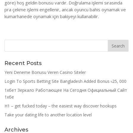
göre) hoş geldin bonusu vardır. Doğrulama işlemi sırasında
pra çekme işlemi engellenir, ancak oyuncu bahis oynamak ve
kumarhanede oynamak için bakiyeyi kullanabilir.
Recent Posts
Yeni Deneme Bonusu Veren Casino Siteler
Login To Sports Betting Site Bangladesh Added Bonus ৳25, 000
1хбет Зеркало Работающее На Сегодня Официальный Сайт
1хбе
H1 – get fucked today – the easiest way discover hookups
Take your dating life to another location level
Archives