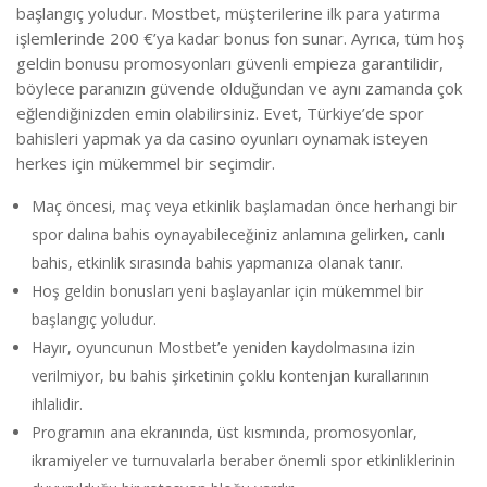
başlangıç yoludur. Mostbet, müşterilerine ilk para yatırma
işlemlerinde 200 €’ya kadar bonus fon sunar. Ayrıca, tüm hoş
geldin bonusu promosyonları güvenli empieza garantilidir,
böylece paranızın güvende olduğundan ve aynı zamanda çok
eğlendiğinizden emin olabilirsiniz. Evet, Türkiye’de spor
bahisleri yapmak ya da casino oyunları oynamak isteyen
herkes için mükemmel bir seçimdir.
Maç öncesi, maç veya etkinlik başlamadan önce herhangi bir
spor dalına bahis oynayabileceğiniz anlamına gelirken, canlı
bahis, etkinlik sırasında bahis yapmanıza olanak tanır.
Hoş geldin bonusları yeni başlayanlar için mükemmel bir
başlangıç yoludur.
Hayır, oyuncunun Mostbet’e yeniden kaydolmasına izin
verilmiyor, bu bahis şirketinin çoklu kontenjan kurallarının
ihlalidir.
Programın ana ekranında, üst kısmında, promosyonlar,
ikramiyeler ve turnuvalarla beraber önemli spor etkinliklerinin