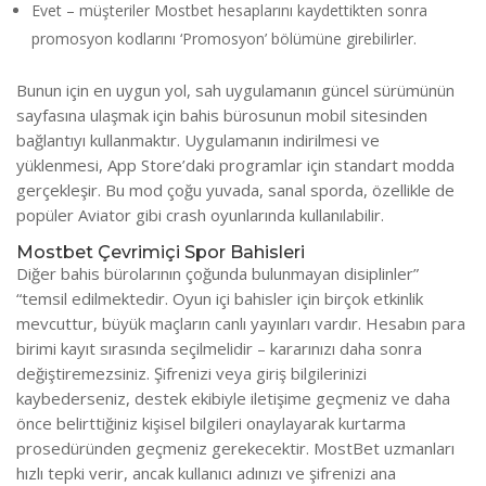
Evet – müşteriler Mostbet hesaplarını kaydettikten sonra
promosyon kodlarını ‘Promosyon’ bölümüne girebilirler.
Bunun için en uygun yol, sah uygulamanın güncel sürümünün
sayfasına ulaşmak için bahis bürosunun mobil sitesinden
bağlantıyı kullanmaktır. Uygulamanın indirilmesi ve
yüklenmesi, App Store’daki programlar için standart modda
gerçekleşir. Bu mod çoğu yuvada, sanal sporda, özellikle de
popüler Aviator gibi crash oyunlarında kullanılabilir.
Mostbet Çevrimiçi Spor Bahisleri
Diğer bahis bürolarının çoğunda bulunmayan disiplinler”
“temsil edilmektedir. Oyun içi bahisler için birçok etkinlik
mevcuttur, büyük maçların canlı yayınları vardır. Hesabın para
birimi kayıt sırasında seçilmelidir – kararınızı daha sonra
değiştiremezsiniz. Şifrenizi veya giriş bilgilerinizi
kaybederseniz, destek ekibiyle iletişime geçmeniz ve daha
önce belirttiğiniz kişisel bilgileri onaylayarak kurtarma
prosedüründen geçmeniz gerekecektir. MostBet uzmanları
hızlı tepki verir, ancak kullanıcı adınızı ve şifrenizi ana