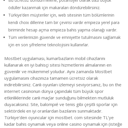
Bu ücretsiz döndürmelerle, potansiyel olarak bazı büyük
ödüller kazanmak için makaraları döndürebilirsiniz.
Türkiye’den müşteriler için, web sitesinin tüm bölümlerinin
kendi choix dillerine tam bir çevirisi vardır empieza yerel para
biriminde hesap açma empieza bahis yapma olanağı vardır.
Tüm verilerinizin güvende ve emniyette tutulmasını sağlamak
için en son şifreleme teknolojisini kullanırlar.
Mostbet uygulaması, kumarbazların mobil cihazlarını
kullanarak en iyi bahisçi sitesi hizmetlerini almalarının en
güvenilir ve mükemmel yoludur. Aynı zamanda Mostbet
uygulamasını cihazınıza tamamen ücretsiz olarak
indirebilirsiniz. Canlı oyunları izlemeyi seviyorsanız, bu on the
internet casinonun dünya çapındaki tüm büyük spor
etkinliklerinde canlı maçlar sunduğunu bilmekten mutluluk
duyacaksınız. Site, balompié ve tenis gibi çeşitli sporlar için
sektördeki en iyi oranlardan bazılarını sunmaktadır.
Türkiye’den oyuncular için mostbet. com sitesinde TL’ye
kadar bahis oynamak veya online casino oynamak için (isteğe