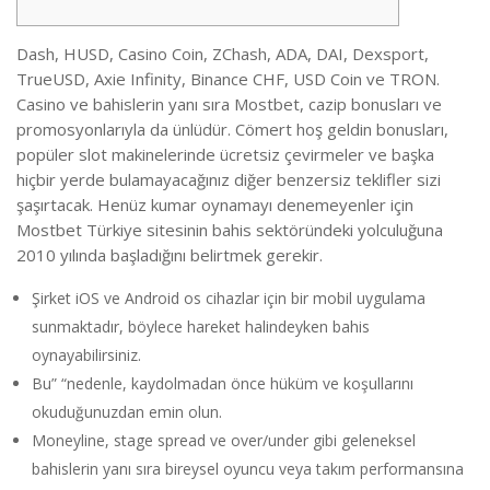
Dash, HUSD, Casino Coin, ZChash, ADA, DAI, Dexsport,
TrueUSD, Axie Infinity, Binance CHF, USD Coin ve TRON.
Casino ve bahislerin yanı sıra Mostbet, cazip bonusları ve
promosyonlarıyla da ünlüdür. Cömert hoş geldin bonusları,
popüler slot makinelerinde ücretsiz çevirmeler ve başka
hiçbir yerde bulamayacağınız diğer benzersiz teklifler sizi
şaşırtacak. Henüz kumar oynamayı denemeyenler için
Mostbet Türkiye sitesinin bahis sektöründeki yolculuğuna
2010 yılında başladığını belirtmek gerekir.
Şirket iOS ve Android os cihazlar için bir mobil uygulama
sunmaktadır, böylece hareket halindeyken bahis
oynayabilirsiniz.
Bu” “nedenle, kaydolmadan önce hüküm ve koşullarını
okuduğunuzdan emin olun.
Moneyline, stage spread ve over/under gibi geleneksel
bahislerin yanı sıra bireysel oyuncu veya takım performansına