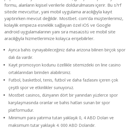
formu, alanların kişisel verilerle doldurulmasını içerir. Bu s?rf
sitede mevcuttur, yani mobil uygulama aracılığıyla kayıt
yaptırırken mevcut değildir. Mostbet. com’da müşterilerimiz,
kolaylık empieza esneklik sağlayan özel iOS ve Google
android uygulamalarının yanı sıra masaüstü ve mobil site
aracılığıyla hizmetlerimize kolayca erişebilirler.
Ayrıca bahis oynayabileceğiniz daha arizona bilinen birçok spor
dalı da vardır.
Kayıt promosyon kodunu özellikle sitemizdeki on line casino
ortaklarından birinden alabilirsiniz.
Futbol, basketbol, tenis, futbol ve daha fazlasını içeren çok
çeşitli spor ve etkinlikler sunuyoruz.
Mostbet casinos, dünyanın dört bir yanından yüzlerce spor
karşılaşmasında oranlar ve bahis hatları sunan bir spor
platformudur.
Minimum para yatırma tutarı yaklaşık 0, 4 ABD Doları ve
maksimum tutar yaklaşık 4. 000 ABD Dolarıdır.