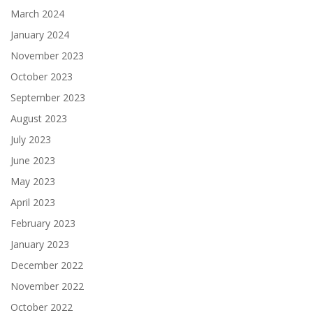
March 2024
January 2024
November 2023
October 2023
September 2023
August 2023
July 2023
June 2023
May 2023
April 2023
February 2023
January 2023
December 2022
November 2022
October 2022