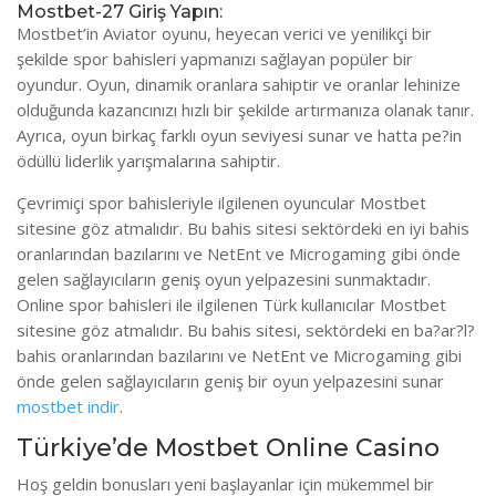
Mostbet-27 Giriş Yapın:
Mostbet’in Aviator oyunu, heyecan verici ve yenilikçi bir
şekilde spor bahisleri yapmanızı sağlayan popüler bir
oyundur. Oyun, dinamik oranlara sahiptir ve oranlar lehinize
olduğunda kazancınızı hızlı bir şekilde artırmanıza olanak tanır.
Ayrıca, oyun birkaç farklı oyun seviyesi sunar ve hatta pe?in
ödüllü liderlik yarışmalarına sahiptir.
Çevrimiçi spor bahisleriyle ilgilenen oyuncular Mostbet
sitesine göz atmalıdır. Bu bahis sitesi sektördeki en iyi bahis
oranlarından bazılarını ve NetEnt ve Microgaming gibi önde
gelen sağlayıcıların geniş oyun yelpazesini sunmaktadır.
Online spor bahisleri ile ilgilenen Türk kullanıcılar Mostbet
sitesine göz atmalıdır. Bu bahis sitesi, sektördeki en ba?ar?l?
bahis oranlarından bazılarını ve NetEnt ve Microgaming gibi
önde gelen sağlayıcıların geniş bir oyun yelpazesini sunar
mostbet indir
.
Türkiye’de Mostbet Online Casino
Hoş geldin bonusları yeni başlayanlar için mükemmel bir