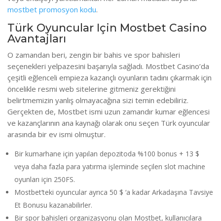
mostbet promosyon kodu
.
Türk Oyuncular Için Mostbet Casino
Avantajları
O zamandan beri, zengin bir bahis ve spor bahisleri
seçenekleri yelpazesini başarıyla sağladı. Mostbet Casino’da
çeşitli eğlenceli empieza kazançlı oyunların tadını çıkarmak için
öncelikle resmi web sitelerine gitmeniz gerektiğini
belirtmemizin yanlış olmayacağına sizi temin edebiliriz.
Gerçekten de, Mostbet ismi uzun zamandır kumar eğlencesi
ve kazançlarının ana kaynağı olarak onu seçen Türk oyuncular
arasında bir ev ismi olmuştur.
Bir kumarhane için yapılan depozitoda %100 bonus + 13 $
veya daha fazla para yatırma işleminde seçilen slot machine
oyunları için 250FS.
Mostbet’teki oyuncular ayrıca 50 $ ‘a kadar Arkadaşına Tavsiye
Et Bonusu kazanabilirler.
Bir spor bahisleri organizasyonu olan Mostbet, kullanıcılara