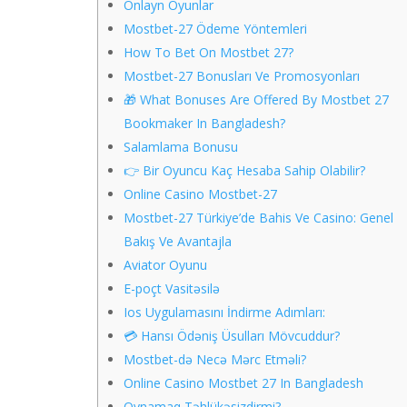
Onlayn Oyunlar
Mostbet-27 Ödeme Yöntemleri
How To Bet On Mostbet 27?
Mostbet-27 Bonusları Ve Promosyonları
🎁 What Bonuses Are Offered By Mostbet 27
Bookmaker In Bangladesh?
Salamlama Bonusu
👉 Bir Oyuncu Kaç Hesaba Sahip Olabilir?
Online Casino Mostbet-27
Mostbet-27 Türkiye’de Bahis Ve Casino: Genel
Bakış Ve Avantajla
Aviator Oyunu
E-poçt Vasitəsilə
Ios Uygulamasını İndirme Adımları:
💳 Hansı Ödəniş Üsulları Mövcuddur?
Mostbet-də Necə Mərc Etməli?
Online Casino Mostbet 27 In Bangladesh
Oynamaq Təhlükəsizdirmi?