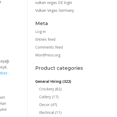
ə
vulkan vegas DE login
Vulkan Vegas Germany
Meta
Log in
Entries feed
Comments feed
WordPress.org
 aşağı
eyil,
Product categories
tbet-
General Hiring
(322)
Crockery
(82)
Cutlery
(17)
bet
onun
Decor
(47)
yeni
Electrical
(11)