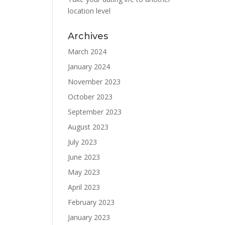
location level
Archives
March 2024
January 2024
November 2023
October 2023
September 2023
August 2023
July 2023
June 2023
May 2023
April 2023
February 2023
January 2023