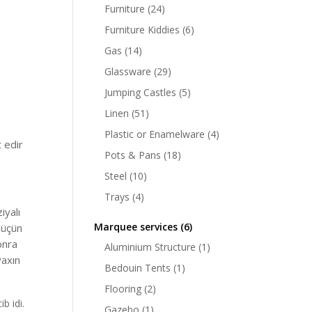
Furniture
(24)
Furniture Kiddies
(6)
Gas
(14)
Glassware
(29)
Jumping Castles
(5)
Linen
(51)
Plastic or Enamelware
(4)
 edir
Pots & Pans
(18)
Steel
(10)
Trays
(4)
iyalı
Marquee services
(6)
 üçün
onra
Aluminium Structure
(1)
yaxın
Bedouin Tents
(1)
Flooring
(2)
b idi.
Gazebo
(1)