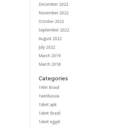
December 2022
November 2022
October 2022
September 2022
August 2022
July 2022
March 2019
March 2018
Categories
1Win Brasil
1winRussia
1xbet apk
1xbet Brazil
1xbet egypt