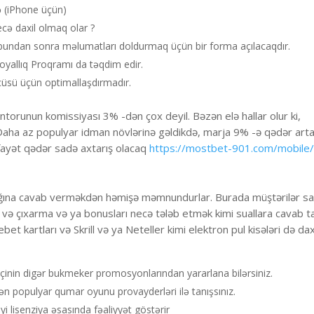
ə (iPhone üçün)
cə daxil olmaq olar ?
undan sonra məlumatları doldurmaq üçün bir forma açılacaqdır.
oyallıq Proqramı da təqdim edir.
çüsü üçün optimallaşdırmadır.
orunun komissiyası 3% -dən çox deyil. Bəzən elə hallar olur ki,
ha az populyar idman növlərinə gəldikdə, marja 9% -ə qədər arta 
kifayət qədər sadə axtarış olacaq
https://mostbet-901.com/mobile/
tlığına cavab verməkdən həmişə məmnundurlar. Burada müştərilər sa
a və çıxarma və ya bonusları necə tələb etmək kimi suallara cavab t
t kartları və Skrill və ya Neteller kimi elektron pul kisələri də dax
nin digər bukmeker promosyonlarından yararlana bilərsiniz.
 ən populyar qumar oyunu provayderləri ilə tanışsınız.
 lisenziya əsasında fəaliyyət göstərir