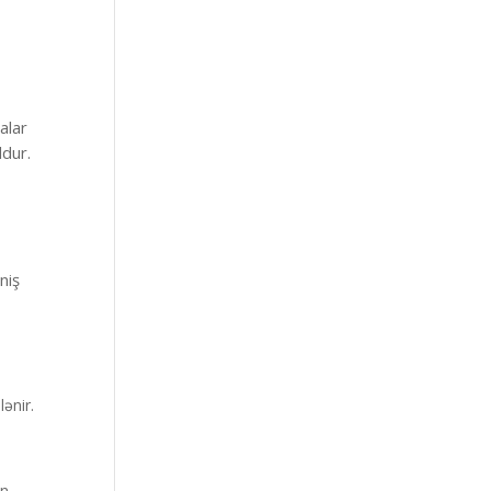
alar
ddur.
niş
ənir.
ün