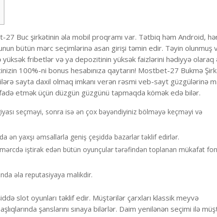
-27 Buc şirkətinin əla mobil proqramı var. Tətbiq həm Android, h
nun bütün mərc seçimlərinə asan girişi təmin edir. Təyin olunmuş 
ə yüksək fribetlər və ya depozitinin yüksək faizlərini hədiyyə olaraq
cinizin 100%-ni bonus hesabınıza qaytarın! Mostbet-27 Bukmə Şirk
ilərə sayta daxil olmaq imkanı verən rəsmi veb-sayt güzgülərinə ma
stifadə etmək üçün düzgün güzgünü tapmaqda kömək edə bilər.
iyası seçməyi, sonra isə ən çox bəyəndiyiniz bölməyə keçməyi və
 ən yaxşı əmsallarla geniş çeşiddə bazarlar təklif edirlər.
 mərcdə iştirak edən bütün oyunçular tərəfindən toplanan mükafat fo
ında əla reputasiyaya malikdir.
ə slot oyunları təklif edir. Müştərilər çarxları klassik meyvə
şlıqlarında şanslarını sınaya bilərlər. Daim yenilənən seçimi ilə müşt