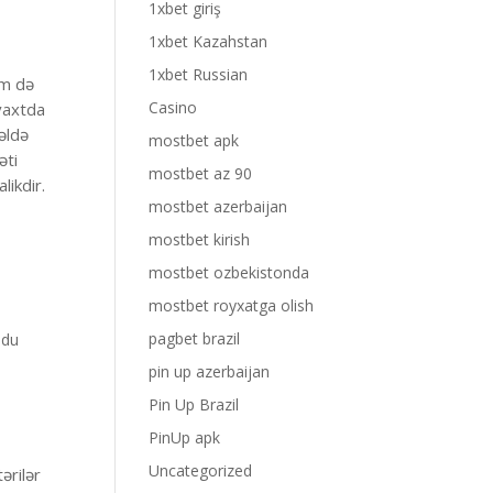
1xbet giriş
1xbet Kazahstan
1xbet Russian
əm də
Casino
vaxtda
 əldə
mostbet apk
əti
mostbet az 90
likdir.
mostbet azerbaijan
mostbet kirish
mostbet ozbekistonda
mostbet royxatga olish
pagbet brazil
ndu
pin up azerbaijan
Pin Up Brazil
PinUp apk
Uncategorized
ərilər