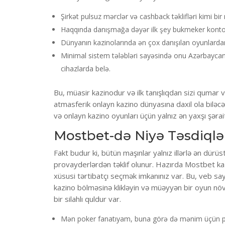
Şirkət pulsuz mərclər və cashback təklifləri kimi bi
Haqqında danışmağa dəyər ilk şey bukmeker kontoru
Dünyanın kazinolarında ən çox danışılan oyunlardan 
Minimal sistem tələbləri sayəsində onu Azərbaycand
cihazlarda belə.
Bu, müasir kazinodur və ilk tanışlıqdan sizi qumar
atmasferik onlayn kazino dünyasına daxil ola bilə
və onlayn kazino oyunları üçün yalnız ən yaxşı şərai
Mostbet-də Niyə Təsdiql
Fakt budur ki, bütün maşınlar yalnız illərlə ən dürüs
provayderlərdən təklif olunur. Hazırda Mostbet ka
xüsusi tərtibatçı seçmək imkanınız var. Bu, veb sayt
kazino bölməsinə klikləyin və müəyyən bir oyun növü
bir silahlı quldur var.
Mən poker fanatıyam, buna görə də mənim üçün poker