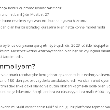
r neçə bonus və promosyonlar təklif edir.
nun etibarlılığıdır Mostbet-27.
birinə çevrilmiş eyni Aviatoru burada oynaya bilərsiniz.
an olan hər bir istifadəçi quraşdıra bilər, hətta köhnə model mobil
 və əyləncə dünyasına qərq etməyə qadirdir. 2023-cü ildə həqiqətən
cəksiniz. Mostbet kazino Azərbaycandan olan hər bir oyunçunu dəvət
ti təqdim edir.
ənməliyəm?
t və etibarlı tərtibatçılar kimi şöhrət qazanan sübut edilmiş və lisenz
zino 180-dən çox provayderlə əməkdaşlıq edir və sizin rahat oyun
ımızdakı linkə daxil olaraq və bütün blokları keçməklə edilə bilər. S
nü seçə bilərsiniz. Fərqli janrlara və xüsusiyyətlərə malik 6000-ə 
in müxtəlif variantlarının təklif olunduğu bir platforma tapmaq vaci