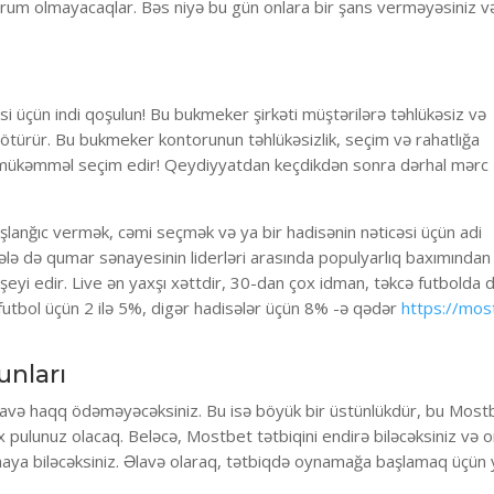
um olmayacaqlar. Bəs niyə bu gün onlara bir şans verməyəsiniz v
 üçün indi qoşulun! Bu bukmeker şirkəti müştərilərə təhlükəsiz və
ötürür. Bu bukmeker kontorunun təhlükəsizlik, seçim və rahatlığa
n mükəmməl seçim edir! Qeydiyyatdan keçdikdən sonra dərhal mərc
aşlanğıc vermək, cəmi seçmək və ya bir hadisənin nəticəsi üçün adi
lə də qumar sənayesinin liderləri arasında populyarlıq baxımından
 şeyi edir. Live ən yaxşı xəttdir, 30-dan çox idman, təkcə futbolda d
– futbol üçün 2 ilə 5%, digər hadisələr üçün 8% -ə qədər
https://mos
unları
əlavə haqq ödəməyəcəksiniz. Bu isə böyük bir üstünlükdür, bu Most
 pulunuz olacaq. Beləcə, Mostbet tətbiqini endirə biləcəksiniz və 
naya biləcəksiniz. Əlavə olaraq, tətbiqdə oynamağa başlamaq üçün 