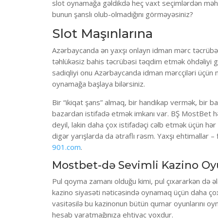
slot oynamağa gəldikdə heç vaxt seçimlərdən məhr
bunun şanslı olub-olmadığını görməyəsiniz?
Slot Maşınlarına
Azərbaycanda ən yaxşı onlayn idman mərc təcrübəsi
təhlükəsiz bahis təcrübəsi təqdim etmək öhdəliyi g
sadiqliyi onu Azərbaycanda idman mərcçiləri üçü
oynamağa başlaya bilərsiniz.
Bir “ikiqat şans” almaq, bir handikap vermək, bir b
bazardan istifadə etmək imkanı var. BŞ MostBet hə
deyil, lakin daha çox istifadəçi cəlb etmək üçün hər
digər yarışlarda da ətraflı rəsm. Yaxşı ehtimallar 
901.com
.
Mostbet-də Sevimli Kazino Oy
Pul qoyma zamanı olduğu kimi, pul çıxararkən də 
kazino siyasəti nəticəsində oynamaq üçün daha çox
vasitəsilə bu kazinonun bütün qumar oyunlarını oy
hesab yaratmağınıza ehtiyac yoxdur.